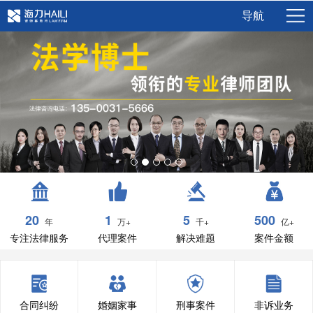
导航
20
1
5
500
年
万+
千+
亿+
专注法律服务
代理案件
解决难题
案件金额
合同纠纷
婚姻家事
刑事案件
非诉业务