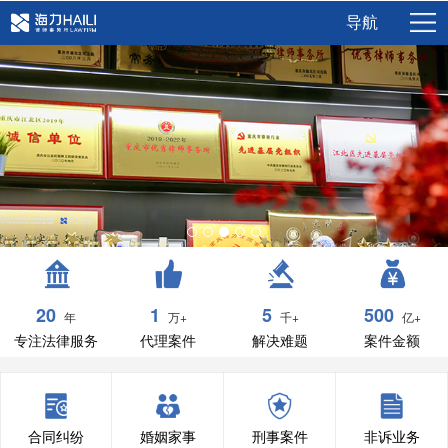
导航
20
1
5
500
年
万+
千+
亿+
专注法律服务
代理案件
解决难题
案件金额
合同纠纷
婚姻家事
刑事案件
非诉业务