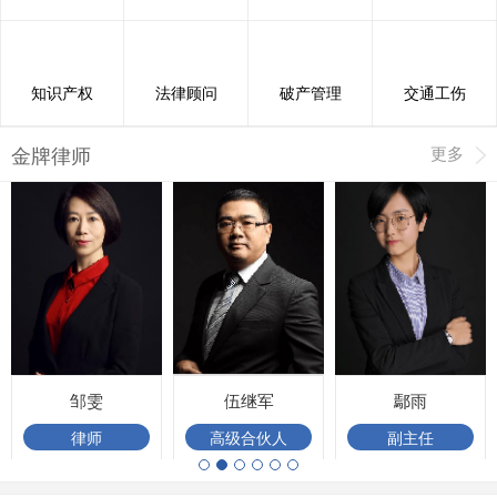
知识产权
法律顾问
破产管理
交通工伤
金牌律师
更多
邹雯
伍继军
鄢雨
律师
高级合伙人
副主任