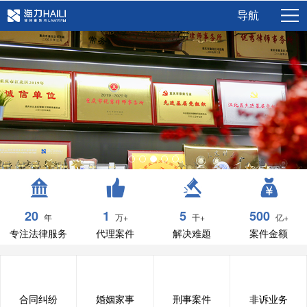
导航
20
1
5
500
年
万+
千+
亿+
专注法律服务
代理案件
解决难题
案件金额
合同纠纷
婚姻家事
刑事案件
非诉业务