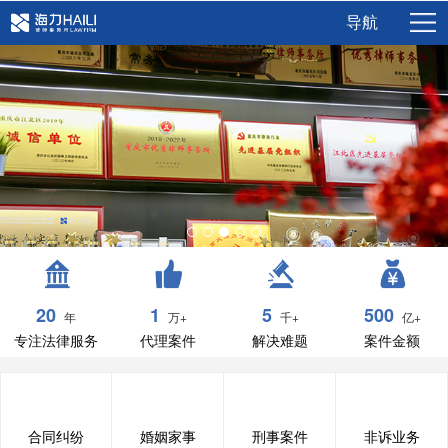
导航
20
1
5
500
年
万+
千+
亿+
专注法律服务
代理案件
解决难题
案件金额
合同纠纷
婚姻家事
刑事案件
非诉业务